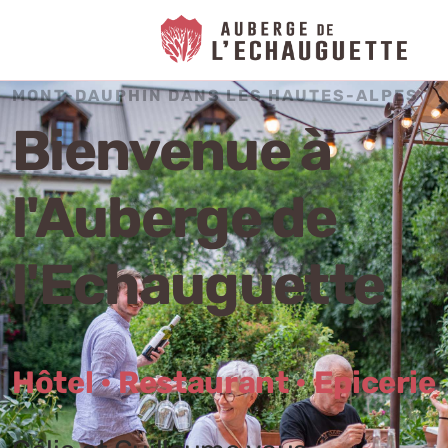
MONT-DAUPHIN DANS LES HAUTES-ALPES
Bienvenue à
l'Auberge de
l'Echauguette
Hôtel • Restaurant • Epicerie