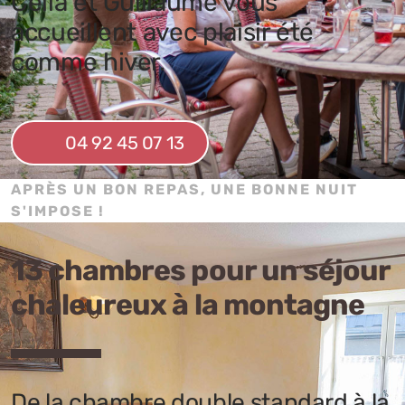
Célia et Guillaume vous
accueillent avec plaisir été
comme hiver.
04 92 45 07 13
APRÈS UN BON REPAS, UNE BONNE NUIT
S'IMPOSE !
13 chambres pour un séjour
chaleureux à la montagne
De la chambre double standard à la